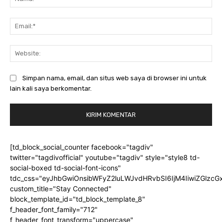
Ema
Web
Simpan nama, email, dan situs web saya di browser ini untuk
lain kali saya berkomentar.
[td_block_social_counter facebook="tagdiv"
twitter="tagdivofficial" youtube="tagdiv" style="style8 td-
social-boxed td-social-font-icons"
tdc_css="eyJhbGwiOnsibWFyZ2luLWJvdHRvbSI6IjM4IiwiZGlz
custom_title="Stay Connected"
block_template_id="td_block_template_8"
f_header_font_family="712"
f_header_font_transform="uppercase"