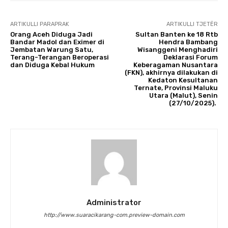
ARTIKULLI PARAPRAK
ARTIKULLI TJETËR
Orang Aceh Diduga Jadi
Sultan Banten ke 18 Rtb
Bandar Madol dan Eximer di
Hendra Bambang
Jembatan Warung Satu,
Wisanggeni Menghadiri
Terang-Terangan Beroperasi
Deklarasi Forum
dan Diduga Kebal Hukum
Keberagaman Nusantara
(FKN), akhirnya dilakukan di
Kedaton Kesultanan
Ternate, Provinsi Maluku
Utara (Malut), Senin
(27/10/2025).
Administrator
http://www.suaracikarang-com.preview-domain.com