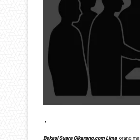
Bekasi Suara Cikarang.com Lima
orang masi