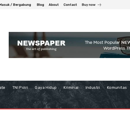
Masuk / Bergabung
Blog
About
Contact
Buy now
ate
TNI Polri
Gaya Hidup
Kriminal
Industri
Komunitas