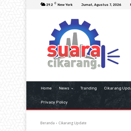
C
29.2
New York
Jumat, Agustus 7, 2026
Home
News
Tranding
Cikarang Upd
Privacy Policy
Beranda
Cikarang Update