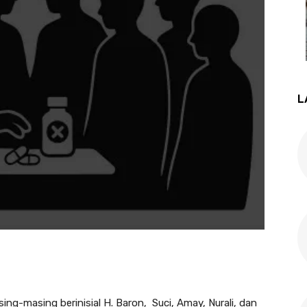
L
ng-masing berinisial H. Baron, Suci, Amay, Nurali, dan