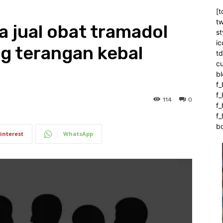
[t
tw
a jual obat tramadol
st
ic
g terangan kebal
t
c
bl
f_
f
114
0
f
f_
b
interest
WhatsApp