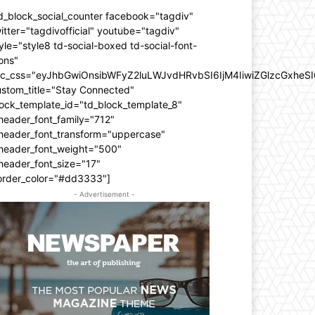
d_block_social_counter facebook="tagdiv"
itter="tagdivofficial" youtube="tagdiv"
yle="style8 td-social-boxed td-social-font-
ons"
dc_css="eyJhbGwiOnsibWFyZ2luLWJvdHRvbSI6IjM4IiwiZGlzcGxhe
ustom_title="Stay Connected"
ock_template_id="td_block_template_8"
header_font_family="712"
_header_font_transform="uppercase"
_header_font_weight="500"
header_font_size="17"
order_color="#dd3333"]
- Advertisement -