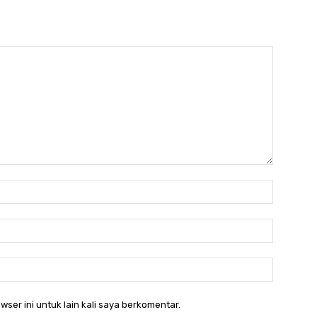
Nama:*
Email:*
Website:
wser ini untuk lain kali saya berkomentar.