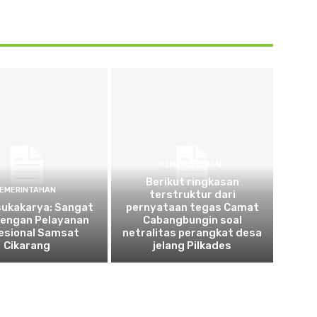
PEMERINTAHAN
Berikut ringkasan
EMERINTAHAN
terstruktur dari
sukakarya: Sangat
pernyataan tegas Camat
dengan Pelayanan
Cabangbungin soal
esional Samsat
netralitas perangkat desa
Cikarang
jelang Pilkades