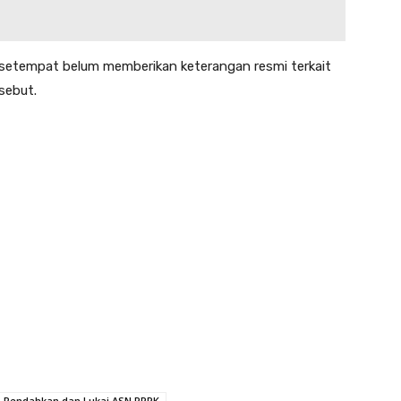
an setempat belum memberikan keterangan resmi terkait
sebut.
an Rendahkan dan Lukai ASN PPPK