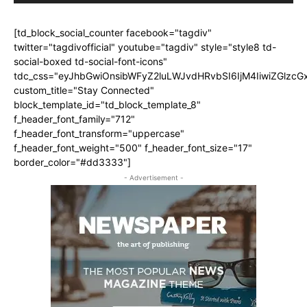
[td_block_social_counter facebook="tagdiv"
twitter="tagdivofficial" youtube="tagdiv" style="style8 td-
social-boxed td-social-font-icons"
tdc_css="eyJhbGwiOnsibWFyZ2luLWJvdHRvbSI6IjM4IiwiZGlz
custom_title="Stay Connected"
block_template_id="td_block_template_8"
f_header_font_family="712"
f_header_font_transform="uppercase"
f_header_font_weight="500" f_header_font_size="17"
border_color="#dd3333"]
- Advertisement -