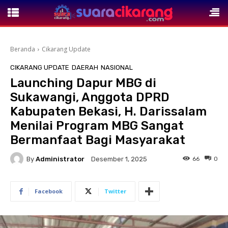
Beranda
Cikarang Update
CIKARANG UPDATE
DAERAH
NASIONAL
Launching Dapur MBG di
Sukawangi, Anggota DPRD
Kabupaten Bekasi, H. Darissalam
Menilai Program MBG Sangat
Bermanfaat Bagi Masyarakat
By
Administrator
66
0
Desember 1, 2025
Facebook
Twitter