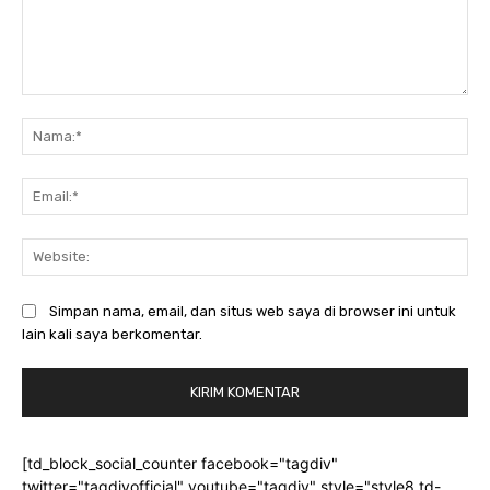
Komentar:
Na
Ema
Web
Simpan nama, email, dan situs web saya di browser ini untuk
lain kali saya berkomentar.
[td_block_social_counter facebook="tagdiv"
twitter="tagdivofficial" youtube="tagdiv" style="style8 td-