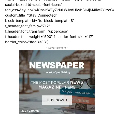
social-boxed td-social-font-icons"
tdc_css="eyJhbGwiOnsibWFyZ2luLWJvdHRvbSI6IjM4IiwiZGlz
custom_title="Stay Connected"
block_template_id="td_block_template_8"
f_header_font_family="712"
f_header_font_transform="uppercase"
f_header_font_weight="500" f_header_font_size="17"
border_color="#dd3333"]
- Advertisement -