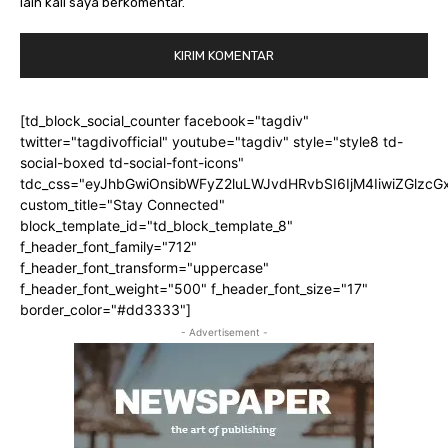
lain kali saya berkomentar.
[td_block_social_counter facebook="tagdiv"
twitter="tagdivofficial" youtube="tagdiv" style="style8 td-
social-boxed td-social-font-icons"
tdc_css="eyJhbGwiOnsibWFyZ2luLWJvdHRvbSI6IjM4IiwiZGlz
custom_title="Stay Connected"
block_template_id="td_block_template_8"
f_header_font_family="712"
f_header_font_transform="uppercase"
f_header_font_weight="500" f_header_font_size="17"
border_color="#dd3333"]
- Advertisement -