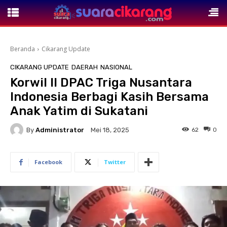
Beranda
Cikarang Update
CIKARANG UPDATE
DAERAH
NASIONAL
‎Korwil II DPAC Triga Nusantara
Indonesia Berbagi Kasih Bersama
Anak Yatim di Sukatani
By
Administrator
62
0
Mei 18, 2025
Facebook
Twitter