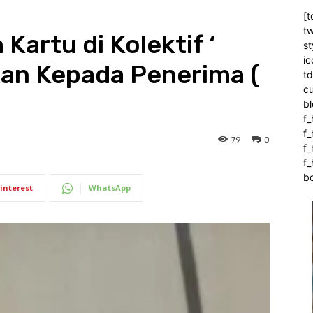
[t
tw
 Kartu di Kolektif ‘
st
ic
kan Kepada Penerima (
t
c
bl
f_
f
79
0
f
f_
b
interest
WhatsApp