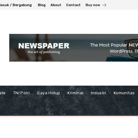
asuk / Bergabung
Blog
About
Contact
Buy now
ate
TNI Polri
Gaya Hidup
Kriminal
Industri
Komunitas