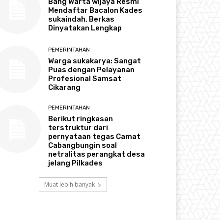
Bang Warta wijaya Resmi
Mendaftar Bacalon Kades
sukaindah, Berkas
Dinyatakan Lengkap
PEMERINTAHAN
Warga sukakarya: Sangat
Puas dengan Pelayanan
Profesional Samsat
Cikarang
PEMERINTAHAN
Berikut ringkasan
terstruktur dari
pernyataan tegas Camat
Cabangbungin soal
netralitas perangkat desa
jelang Pilkades
Muat lebih banyak