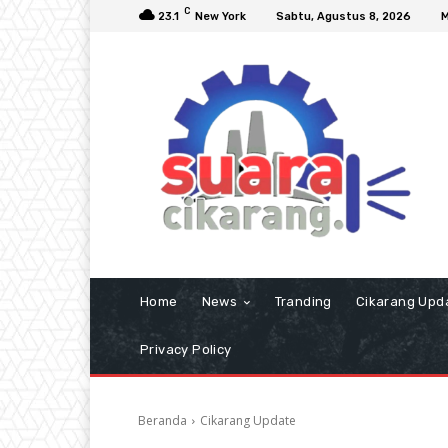
C
23.1
New York
Sabtu, Agustus 8, 2026
M
Home
News
Tranding
Cikarang Upd
Privacy Policy
Beranda
Cikarang Update