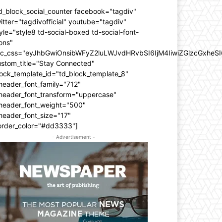
d_block_social_counter facebook="tagdiv"
itter="tagdivofficial" youtube="tagdiv"
yle="style8 td-social-boxed td-social-font-
ons"
dc_css="eyJhbGwiOnsibWFyZ2luLWJvdHRvbSI6IjM4IiwiZGlzcGxhe
ustom_title="Stay Connected"
ock_template_id="td_block_template_8"
header_font_family="712"
_header_font_transform="uppercase"
_header_font_weight="500"
header_font_size="17"
order_color="#dd3333"]
- Advertisement -