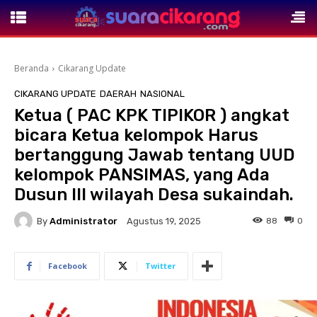
Beranda
Cikarang Update
CIKARANG UPDATE
DAERAH
NASIONAL
Ketua ( PAC KPK TIPIKOR ) angkat
bicara Ketua kelompok Harus
bertanggung Jawab tentang UUD
kelompok PANSIMAS, yang Ada
Dusun III wilayah Desa sukaindah.
By
Administrator
88
0
Agustus 19, 2025
Facebook
Twitter