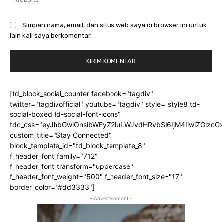
Simpan nama, email, dan situs web saya di browser ini untuk
lain kali saya berkomentar.
[td_block_social_counter facebook="tagdiv"
twitter="tagdivofficial" youtube="tagdiv" style="style8 td-
social-boxed td-social-font-icons"
tdc_css="eyJhbGwiOnsibWFyZ2luLWJvdHRvbSI6IjM4IiwiZGlz
custom_title="Stay Connected"
block_template_id="td_block_template_8"
f_header_font_family="712"
f_header_font_transform="uppercase"
f_header_font_weight="500" f_header_font_size="17"
border_color="#dd3333"]
- Advertisement -