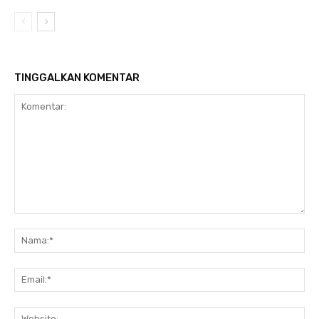
TINGGALKAN KOMENTAR
Komentar:
Na
Ema
Web