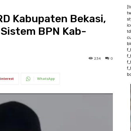
[t
tw
RD Kabupaten Bekasi,
st
ic
 Sistem BPN Kab-
t
c
bl
f_
f
234
0
f
f_
b
interest
WhatsApp