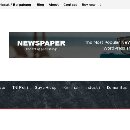
Masuk / Bergabung
Blog
About
Contact
Buy now
ate
TNI Polri
Gaya Hidup
Kriminal
Industri
Komunitas