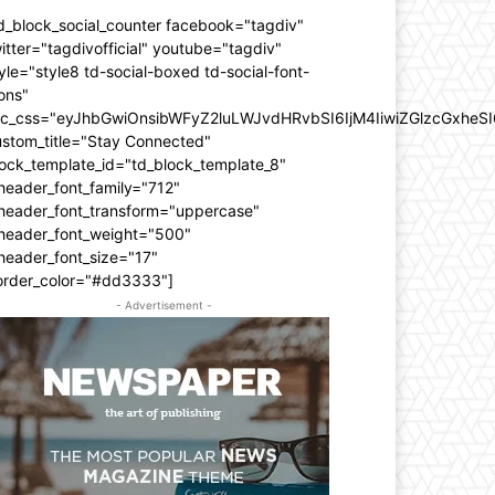
d_block_social_counter facebook="tagdiv"
itter="tagdivofficial" youtube="tagdiv"
yle="style8 td-social-boxed td-social-font-
ons"
dc_css="eyJhbGwiOnsibWFyZ2luLWJvdHRvbSI6IjM4IiwiZGlzcGxhe
ustom_title="Stay Connected"
ock_template_id="td_block_template_8"
header_font_family="712"
_header_font_transform="uppercase"
_header_font_weight="500"
header_font_size="17"
order_color="#dd3333"]
- Advertisement -