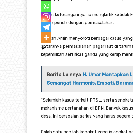
Dalam keterangannya, ia mengkritik ketidak 
masih penuh dengan permasalahan.
Ridwan Arifin menyoroti berbagai kasus yang
antaranya permasalahan pagar laut di taruma
kepemilikan sertifikat ganda yang kerap meni
Berita Lainnya
H. Umar Mantapkan L
Semangat Harmonis, Empati, Berma
“Sejumlah kasus terkait PTSL, serta sengk
mekanisme pertanahan di BPN. Banyak kasus 
desa. Ini persoalan serius yang harus segera di
Salah satu contoh kongkrit yang ia angkat 