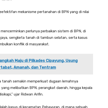
keefektifan mekanisme pertanahan di BPN yang di nilai
 mencerminkan perlunya perbaikan sistem di BPN, di
jaya, sengketa tanah di tambun selatan, serta kasus
mbulkan konflik di masyarakat.
angkah Maju di Pilkades Cipayung, Usung
rtabat, Amanah, dan Tentram
eta tanah semakin memperkuat dugaan lemahnya
yang melibatkan BPN, perangkat daerah, hingga kepala
sikapi,” ujar Ridwan Arifin.
adalah kasus di kecamatan Pebayuran, di mana sebuah