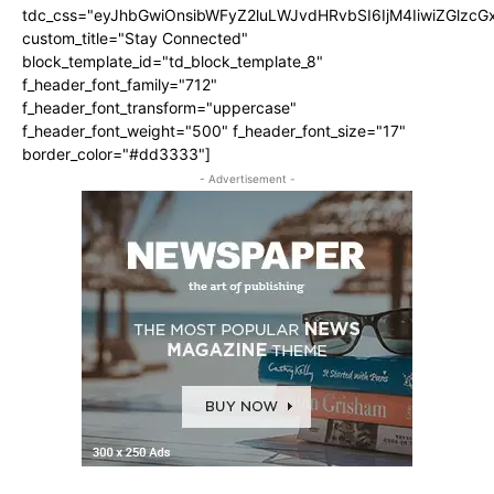
tdc_css="eyJhbGwiOnsibWFyZ2luLWJvdHRvbSI6IjM4IiwiZGlz
custom_title="Stay Connected"
block_template_id="td_block_template_8"
f_header_font_family="712"
f_header_font_transform="uppercase"
f_header_font_weight="500" f_header_font_size="17"
border_color="#dd3333"]
- Advertisement -