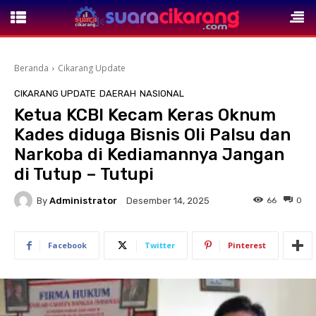
Beranda
Cikarang Update
CIKARANG UPDATE
DAERAH
NASIONAL
Ketua KCBI Kecam Keras Oknum
Kades diduga Bisnis Oli Palsu dan
Narkoba di Kediamannya Jangan
di Tutup – Tutupi
By
Administrator
66
0
Desember 14, 2025
Facebook
Twitter
Pinterest