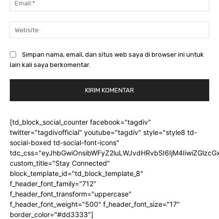
Web
Simpan nama, email, dan situs web saya di browser ini untuk
lain kali saya berkomentar.
[td_block_social_counter facebook="tagdiv"
twitter="tagdivofficial" youtube="tagdiv" style="style8 td-
social-boxed td-social-font-icons"
tdc_css="eyJhbGwiOnsibWFyZ2luLWJvdHRvbSI6IjM4IiwiZGlz
custom_title="Stay Connected"
block_template_id="td_block_template_8"
f_header_font_family="712"
f_header_font_transform="uppercase"
f_header_font_weight="500" f_header_font_size="17"
border_color="#dd3333"]