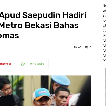
[t
tw
 Apud Saepudin Hadiri
st
ic
Metro Bekasi Bahas
t
c
bmas
bl
f_
f
68
0
f
f_
b
interest
WhatsApp