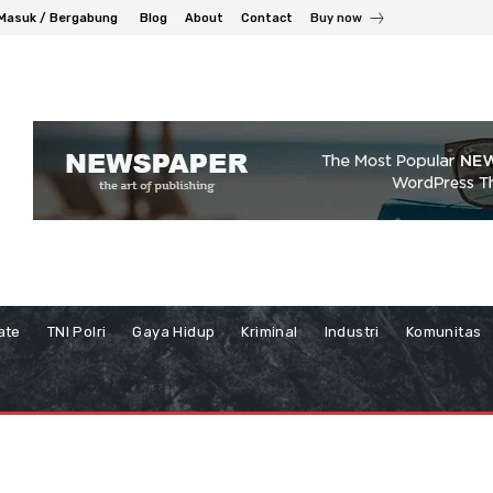
Masuk / Bergabung
Blog
About
Contact
Buy now
ate
TNI Polri
Gaya Hidup
Kriminal
Industri
Komunitas