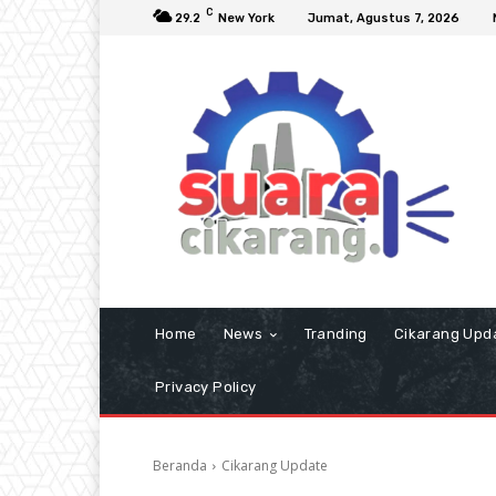
C
29.2
New York
Jumat, Agustus 7, 2026
Home
News
Tranding
Cikarang Upd
Privacy Policy
Beranda
Cikarang Update