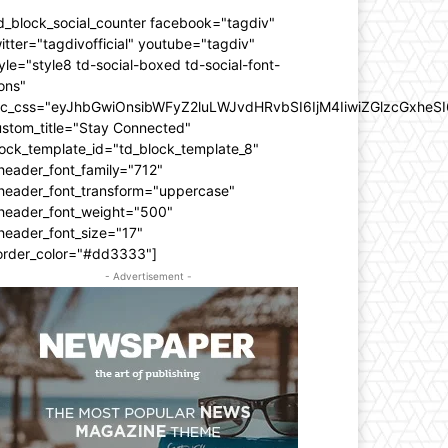
d_block_social_counter facebook="tagdiv"
itter="tagdivofficial" youtube="tagdiv"
yle="style8 td-social-boxed td-social-font-
ons"
dc_css="eyJhbGwiOnsibWFyZ2luLWJvdHRvbSI6IjM4IiwiZGlzcGxhe
ustom_title="Stay Connected"
ock_template_id="td_block_template_8"
header_font_family="712"
_header_font_transform="uppercase"
_header_font_weight="500"
header_font_size="17"
order_color="#dd3333"]
- Advertisement -