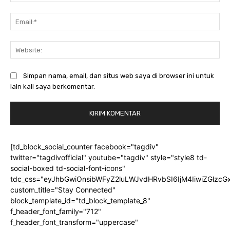
Ema
Web
Simpan nama, email, dan situs web saya di browser ini untuk
lain kali saya berkomentar.
[td_block_social_counter facebook="tagdiv"
twitter="tagdivofficial" youtube="tagdiv" style="style8 td-
social-boxed td-social-font-icons"
tdc_css="eyJhbGwiOnsibWFyZ2luLWJvdHRvbSI6IjM4IiwiZGlz
custom_title="Stay Connected"
block_template_id="td_block_template_8"
f_header_font_family="712"
f_header_font_transform="uppercase"