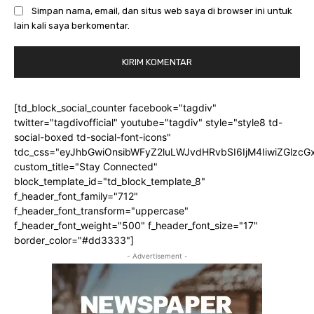
Simpan nama, email, dan situs web saya di browser ini untuk
lain kali saya berkomentar.
[td_block_social_counter facebook="tagdiv"
twitter="tagdivofficial" youtube="tagdiv" style="style8 td-
social-boxed td-social-font-icons"
tdc_css="eyJhbGwiOnsibWFyZ2luLWJvdHRvbSI6IjM4IiwiZGlz
custom_title="Stay Connected"
block_template_id="td_block_template_8"
f_header_font_family="712"
f_header_font_transform="uppercase"
f_header_font_weight="500" f_header_font_size="17"
border_color="#dd3333"]
- Advertisement -