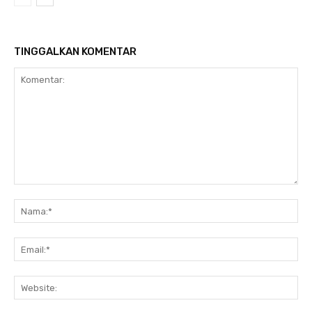
TINGGALKAN KOMENTAR
Komentar:
Na
Ema
Web