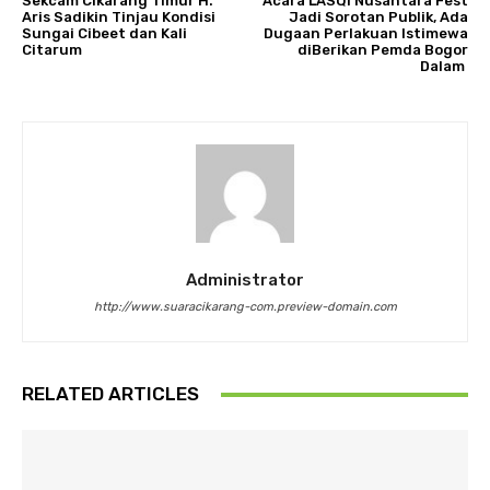
Sekcam Cikarang Timur H.
Acara LASQI Nusantara Fest
Aris Sadikin Tinjau Kondisi
Jadi Sorotan Publik, Ada
Sungai Cibeet dan Kali
Dugaan Perlakuan Istimewa
Citarum
diBerikan Pemda Bogor
Dalam
Administrator
http://www.suaracikarang-com.preview-domain.com
RELATED ARTICLES