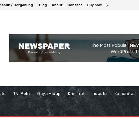
Masuk / Bergabung
Blog
About
Contact
Buy now
ate
TNI Polri
Gaya Hidup
Kriminal
Industri
Komunitas