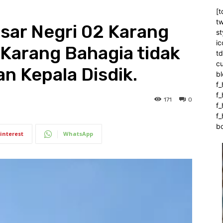
[t
tw
sar Negri 02 Karang
st
ic
Karang Bahagia tidak
t
c
an Kepala Disdik.
bl
f_
f
171
0
f
f_
b
interest
WhatsApp