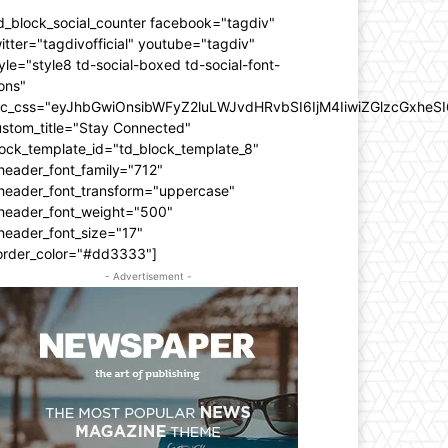
d_block_social_counter facebook="tagdiv"
itter="tagdivofficial" youtube="tagdiv"
yle="style8 td-social-boxed td-social-font-
ons"
dc_css="eyJhbGwiOnsibWFyZ2luLWJvdHRvbSI6IjM4IiwiZGlzcGxhe
ustom_title="Stay Connected"
ock_template_id="td_block_template_8"
header_font_family="712"
_header_font_transform="uppercase"
_header_font_weight="500"
header_font_size="17"
order_color="#dd3333"]
- Advertisement -