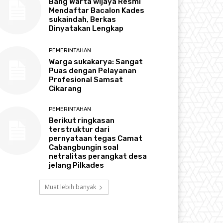
Bang Warta wijaya Resmi
Mendaftar Bacalon Kades
sukaindah, Berkas
Dinyatakan Lengkap
PEMERINTAHAN
Warga sukakarya: Sangat
Puas dengan Pelayanan
Profesional Samsat
Cikarang
PEMERINTAHAN
Berikut ringkasan
terstruktur dari
pernyataan tegas Camat
Cabangbungin soal
netralitas perangkat desa
jelang Pilkades
Muat lebih banyak