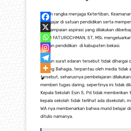
Dalam rangka menjaga Ketertiban, Keamanan 
mengajar di satuan pendidikan serta mempe
penyampaian aspirasi yang dilakukan diberbag
IMAM FATUROCHMAN, ST, MSi. mengeluarkan 
satuan pendidikan di kabupaten bekasi.
Namun surat edaran tersebut tidak dihargai
Karang Bahagia, terpantau oleh media tidak a
tersebut, seharusnya pembelajaran dilakukan d
memberi tugas daring, sepertinya ini tidak d
Kepala Sekolah Esin S, Pd tidak memberikan
kepala sekolah tidak terlihat ada disekolah,
WA nya membenarkan bahwa murid belajar dir
ditulis namanya.