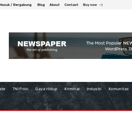
Masuk / Bergabung
Blog
About
Contact
Buy now
ate
TNI Polri
Gaya Hidup
Kriminal
Industri
Komunitas