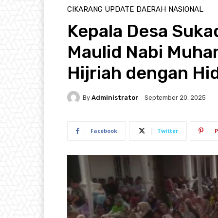
CIKARANG UPDATE
DAERAH
NASIONAL
Kepala Desa Suka
Maulid Nabi Muh
Hijriah dengan H
By
Administrator
September 20, 2025
Facebook
Twitter
P