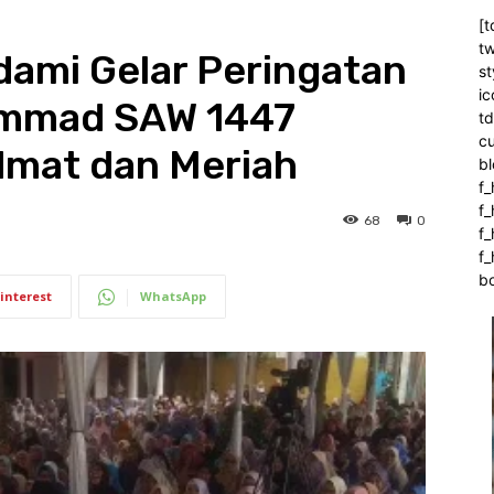
[t
tw
dami Gelar Peringatan
st
ic
ammad SAW 1447
t
c
idmat dan Meriah
bl
f_
f
68
0
f
f_
b
interest
WhatsApp