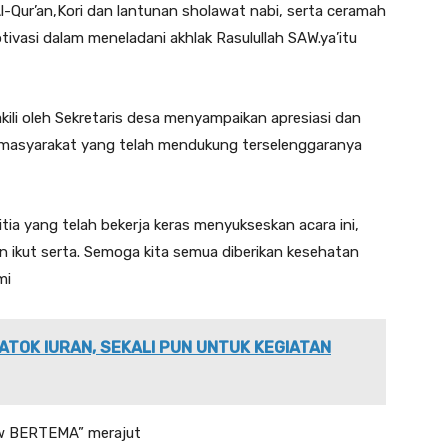
l-Qur’an,Kori dan lantunan sholawat nabi, serta ceramah
asi dalam meneladani akhlak Rasulullah SAW.ya’itu
ili oleh Sekretaris desa menyampaikan apresiasi dan
an masyarakat yang telah mendukung terselenggaranya
ia yang telah bekerja keras menyukseskan acara ini,
n ikut serta. Semoga kita semua diberikan kesehatan
mi
ATOK IURAN, SEKALI PUN UNTUK KEGIATAN
aw BERTEMA” merajut