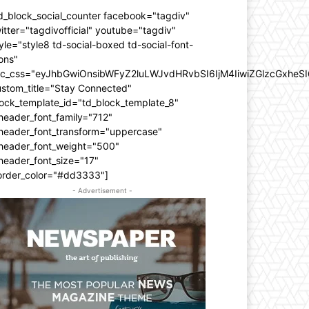
d_block_social_counter facebook="tagdiv"
itter="tagdivofficial" youtube="tagdiv"
yle="style8 td-social-boxed td-social-font-
ons"
dc_css="eyJhbGwiOnsibWFyZ2luLWJvdHRvbSI6IjM4IiwiZGlzcGxhe
ustom_title="Stay Connected"
ock_template_id="td_block_template_8"
header_font_family="712"
_header_font_transform="uppercase"
_header_font_weight="500"
header_font_size="17"
order_color="#dd3333"]
- Advertisement -