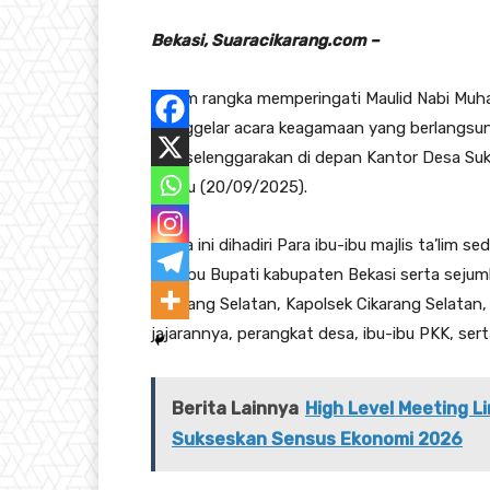
Bekasi, Suaracikarang.com –
Dalam rangka memperingati Maulid Nabi Muh
menggelar acara keagamaan yang berlangsu
ini diselenggarakan di depan Kantor Desa S
Sabtu (20/09/2025).
Acara ini dihadiri Para ibu-ibu majlis ta’l
dan ibu Bupati kabupaten Bekasi serta sejum
Cikarang Selatan, Kapolsek Cikarang Selatan
jajarannya, perangkat desa, ibu-ibu PKK, se
Berita Lainnya
High Level Meeting 
Sukseskan Sensus Ekonomi 2026