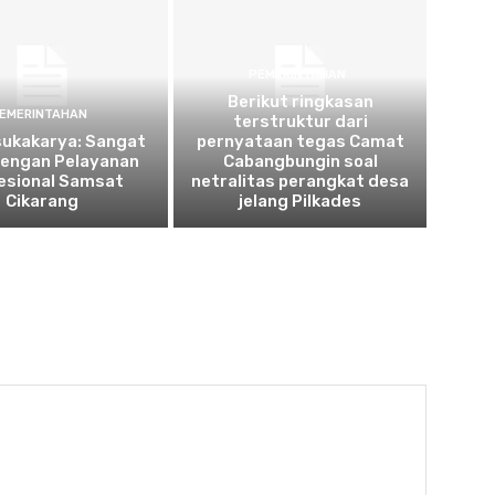
PEMERINTAHAN
Berikut ringkasan
EMERINTAHAN
terstruktur dari
sukakarya: Sangat
pernyataan tegas Camat
dengan Pelayanan
Cabangbungin soal
esional Samsat
netralitas perangkat desa
Cikarang
jelang Pilkades