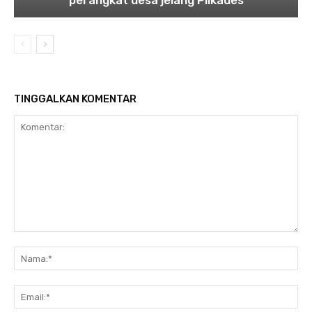
perangkat desa jelang Pilkades
TINGGALKAN KOMENTAR
Komentar:
Na
Ema