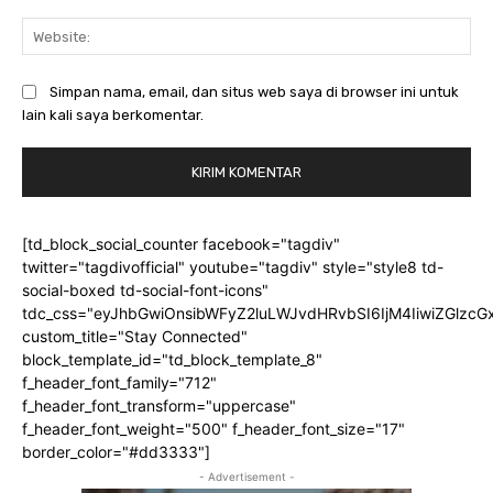
Web
Simpan nama, email, dan situs web saya di browser ini untuk
lain kali saya berkomentar.
[td_block_social_counter facebook="tagdiv"
twitter="tagdivofficial" youtube="tagdiv" style="style8 td-
social-boxed td-social-font-icons"
tdc_css="eyJhbGwiOnsibWFyZ2luLWJvdHRvbSI6IjM4IiwiZGlz
custom_title="Stay Connected"
block_template_id="td_block_template_8"
f_header_font_family="712"
f_header_font_transform="uppercase"
f_header_font_weight="500" f_header_font_size="17"
border_color="#dd3333"]
- Advertisement -