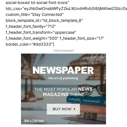
social-boxed td-social-font-icons"
tdc_css="eyJhbGwiOnsibWFyZ2luLWJvdHRvbSI6IjM4IiwiZGlz
custom_title="Stay Connected"
block_template_id="td_block_template_8"
f_header_font_family="712"
f_header_font_transform="uppercase"
f_header_font_weight="500" f_header_font_size="17"
border_color="#dd3333"]
- Advertisement -