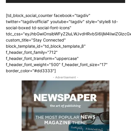
[td_block_social_counter facebook="tagdiv"
twitter="tagdivofficial" youtube="tagdiv" style="style8 td-
social-boxed td-social-font-icons"
tdc_css="eyJhbGwiOnsibWFyZ2luLWJvdHRvbSI6IjM4IiwiZGlz
custom_title="Stay Connected"
block_template_id="td_block_template_8"
f_header_font_family="712"
f_header_font_transform="uppercase"
f_header_font_weight="500" f_header_font_size="17"
border_color="#dd3333"]
- Advertisement -