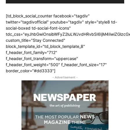
[td_block_social_counter facebook="tagdiv"
twitter="tagdivofficial" youtube="tagdiv" style="style8 td-
social-boxed td-social-font-icons"
tdc_css="eyJhbGwiOnsibWFyZ2luLWJvdHRvbSI6IjM4IiwiZGlz
custom_title="Stay Connected"
block_template_id="td_block_template_8"
f_header_font_family="712"
f_header_font_transform="uppercase"
f_header_font_weight="500" f_header_font_size="17"
border_color="#dd3333"]
- Advertisement -