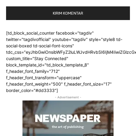
[td_block_social_counter facebook="tagdiv"
twitter="tagdivofficial" youtube="tagdiv" style="style8 td-
social-boxed td-social-font-icons"
tdc_css="eyJhbGwiOnsibWFyZ2luLWJvdHRvbSI6IjM4IiwiZGlz
custom_title="Stay Connected"
block_template_id="td_block_template_8"
f_header_font_family="712"
f_header_font_transform="uppercase"
f_header_font_weight="500" f_header_font_size="17"
border_color="#dd3333"]
- Advertisement -