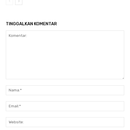
TINGGALKAN KOMENTAR
Komentar:
Na
Ema
Web