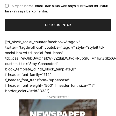
Simpan nama, email, dan situs web saya di browser ini untuk
lain kali saya berkomentar.
[td_block_social_counter facebook="tagdiv"
twitter="tagdivofficial" youtube="tagdiv" style="style8 td-
social-boxed td-social-font-icons"
tdc_css="eyJhbGwiOnsibWFyZ2luLWJvdHRvbSI6IjM4IiwiZGlz
custom_title="Stay Connected"
block_template_id="td_block_template_8"
f_header_font_family="712"
f_header_font_transform="uppercase"
f_header_font_weight="500" f_header_font_size="17"
border_color="#dd3333"]
- Advertisement -