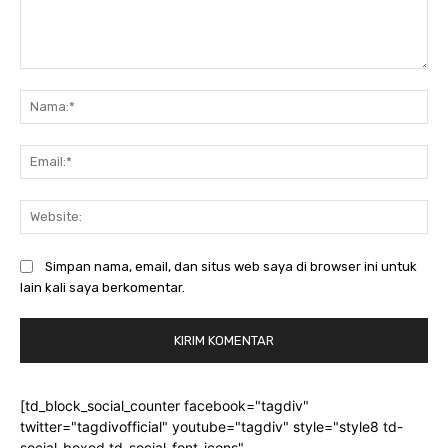
Komentar:
Na
Ema
Web
Simpan nama, email, dan situs web saya di browser ini untuk
lain kali saya berkomentar.
[td_block_social_counter facebook="tagdiv"
twitter="tagdivofficial" youtube="tagdiv" style="style8 td-
social-boxed td-social-font-icons"