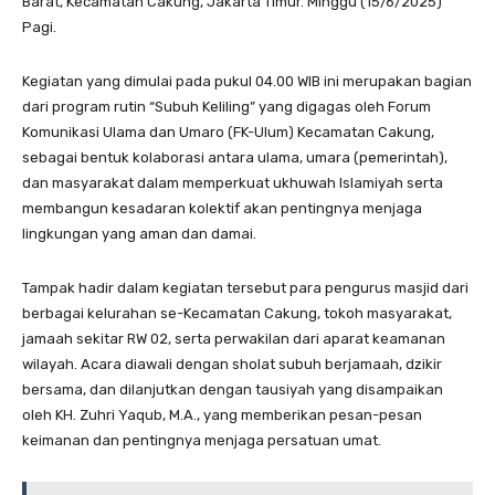
Barat, Kecamatan Cakung, Jakarta Timur. Minggu (15/6/2025)
Pagi.
Kegiatan yang dimulai pada pukul 04.00 WIB ini merupakan bagian
dari program rutin “Subuh Keliling” yang digagas oleh Forum
Komunikasi Ulama dan Umaro (FK-Ulum) Kecamatan Cakung,
sebagai bentuk kolaborasi antara ulama, umara (pemerintah),
dan masyarakat dalam memperkuat ukhuwah Islamiyah serta
membangun kesadaran kolektif akan pentingnya menjaga
lingkungan yang aman dan damai.
Tampak hadir dalam kegiatan tersebut para pengurus masjid dari
berbagai kelurahan se-Kecamatan Cakung, tokoh masyarakat,
jamaah sekitar RW 02, serta perwakilan dari aparat keamanan
wilayah. Acara diawali dengan sholat subuh berjamaah, dzikir
bersama, dan dilanjutkan dengan tausiyah yang disampaikan
oleh KH. Zuhri Yaqub, M.A., yang memberikan pesan-pesan
keimanan dan pentingnya menjaga persatuan umat.