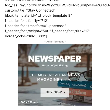
tdc_css="eyJhbGwiOnsibWFyZ2luLWJvdHRvbSI6IjM4IiwiZGlz
custom_title="Stay Connected"
block_template_id="td_block_template_8"
f_header_font_family="712"
f_header_font_transform="uppercase"
f_header_font_weight="500" f_header_font_size="17"
border_color="#dd3333"]
- Advertisement -