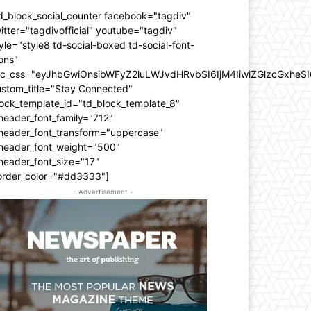
d_block_social_counter facebook="tagdiv"
itter="tagdivofficial" youtube="tagdiv"
yle="style8 td-social-boxed td-social-font-
ons"
dc_css="eyJhbGwiOnsibWFyZ2luLWJvdHRvbSI6IjM4IiwiZGlzcGxhe
ustom_title="Stay Connected"
ock_template_id="td_block_template_8"
header_font_family="712"
_header_font_transform="uppercase"
_header_font_weight="500"
header_font_size="17"
order_color="#dd3333"]
- Advertisement -