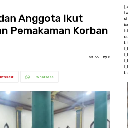
[t
tw
dan Anggota Ikut
st
ic
dan Pemakaman Korban
t
c
bl
f_
f
66
0
f
f_
b
interest
WhatsApp