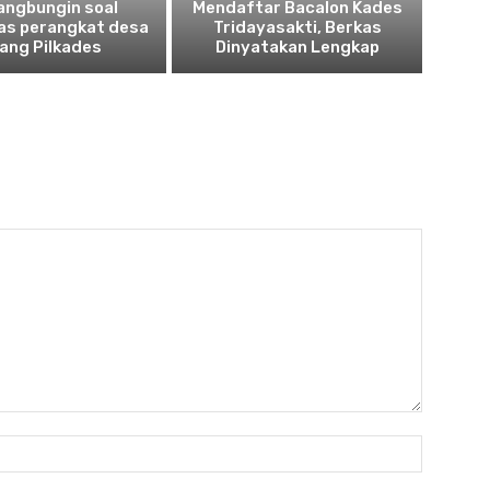
angbungin soal
Mendaftar Bacalon Kades
tas perangkat desa
Tridayasakti, Berkas
lang Pilkades
Dinyatakan Lengkap
Nama:*