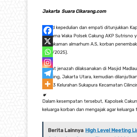
Jakarta Suara Cikarang.com
Wujud kepedulian dan empati ditunjukkan Ka
bersama Waka Polsek Cakung AKP Sutrisno ya
pemakaman almarhum A.S, korban penembakan
(8/11/2025).
Sholat jenazah dilaksanakan di Masjid Madl
Cilincing, Jakarta Utara, kemudian dilanjut
RW 03 Kelurahan Sukapura Kecamatan Cilinci
Dalam kesempatan tersebut, Kapolsek Cak
keluarga korban dan mengajak agar keluarga 
Berita Lainnya
High Level Meeting 