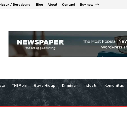
Masuk / Bergabung
Blog
About
Contact
Buy now
ate
TNI Polri
Gaya Hidup
Kriminal
Industri
Komunitas