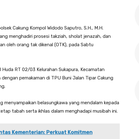
polsek Cakung Kompol Widodo Saputro, S.H., M.H.
ng menghadiri prosesi takziah, sholat jenazah, dan
 oleh orang tak dikenal (OTK), pada Sabtu
aul Huda RT 02/03 Kelurahan Sukapura, Kecamatan
kan dengan pemakaman di TPU Buni Jalan Tipar Cakung
ng.
ung menyampaikan belasungkawa yang mendalam kepada
tetap tabah serta ikhlas dalam menghadapi musibah ini.
Lintas Kementerian: Perkuat Komitmen