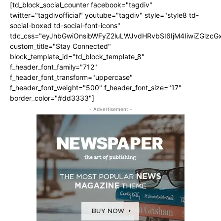
[td_block_social_counter facebook="tagdiv"
twitter="tagdivofficial" youtube="tagdiv" style="style8 td-
social-boxed td-social-font-icons"
tdc_css="eyJhbGwiOnsibWFyZ2luLWJvdHRvbSI6IjM4IiwiZGlz
custom_title="Stay Connected"
block_template_id="td_block_template_8"
f_header_font_family="712"
f_header_font_transform="uppercase"
f_header_font_weight="500" f_header_font_size="17"
border_color="#dd3333"]
- Advertisement -