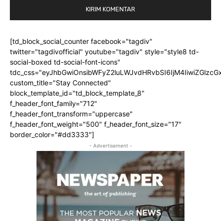
[td_block_social_counter facebook="tagdiv"
twitter="tagdivofficial" youtube="tagdiv" style="style8 td-
social-boxed td-social-font-icons"
tdc_css="eyJhbGwiOnsibWFyZ2luLWJvdHRvbSI6IjM4IiwiZGlz
custom_title="Stay Connected"
block_template_id="td_block_template_8"
f_header_font_family="712"
f_header_font_transform="uppercase"
f_header_font_weight="500" f_header_font_size="17"
border_color="#dd3333"]
- Advertisement -