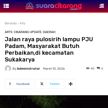
Beranda
Arts
ARTS
CIKARANG UPDATE
DAERAH
Jalan raya pulosirih lampu PJU
Padam, Masyarakat Butuh
Perbaikan,di kecamatan
Sukakarya
By
Administrator
40
0
Maret 10, 2026
Facebook
Twitter