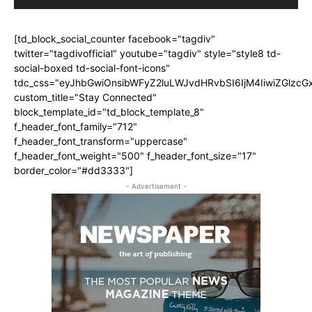
[td_block_social_counter facebook="tagdiv"
twitter="tagdivofficial" youtube="tagdiv" style="style8 td-
social-boxed td-social-font-icons"
tdc_css="eyJhbGwiOnsibWFyZ2luLWJvdHRvbSI6IjM4IiwiZGlz
custom_title="Stay Connected"
block_template_id="td_block_template_8"
f_header_font_family="712"
f_header_font_transform="uppercase"
f_header_font_weight="500" f_header_font_size="17"
border_color="#dd3333"]
- Advertisement -