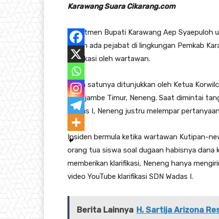
Karawang Suara Cikarang.com
Komitmen Bupati Karawang Aep Syaepuloh unt
masih ada pejabat di lingkungan Pemkab Kar
klarifikasi oleh wartawan.
Salah satunya ditunjukkan oleh Ketua Korwil
Telukjambe Timur, Neneng. Saat dimintai t
Wadas I, Neneng justru melempar pertanyaa
Insiden bermula ketika wartawan Kutipan-ne
orang tua siswa soal dugaan habisnya dana 
memberikan klarifikasi, Neneng hanya mengiri
video YouTube klarifikasi SDN Wadas I.
Berita Lainnya
H. Sartija Arizona Re