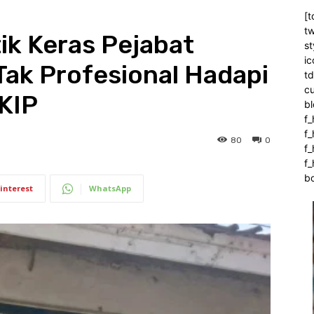
[t
tw
tik Keras Pejabat
st
ic
Tak Profesional Hadapi
t
c
KIP
bl
f_
f
80
0
f
f_
b
interest
WhatsApp