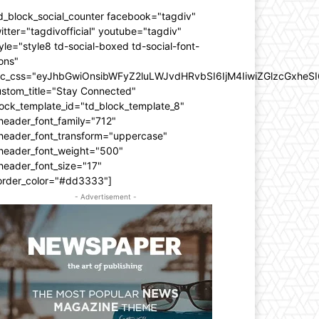
d_block_social_counter facebook="tagdiv"
itter="tagdivofficial" youtube="tagdiv"
yle="style8 td-social-boxed td-social-font-
ons"
dc_css="eyJhbGwiOnsibWFyZ2luLWJvdHRvbSI6IjM4IiwiZGlzcGxhe
ustom_title="Stay Connected"
ock_template_id="td_block_template_8"
header_font_family="712"
_header_font_transform="uppercase"
_header_font_weight="500"
header_font_size="17"
order_color="#dd3333"]
- Advertisement -