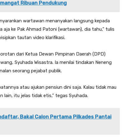
emangat Ribuan Pendukung
u menyarankan wartawan menanyakan langsung kepada
a aja ke Pak Ahmad Patoni (wartawan), dia tahu,” tulis
pkan tautan video klarifikasi.
sorotan dari Ketua Dewan Pimpinan Daerah (DPD)
awang, Syuhada Wisastra. Ia menilai tindakan Neneng
nalan seorang pejabat publik.
batannya atau ajukan pensiun dini saja. Kalau tidak mau
ain, itu jelas tidak etis,” tegas Syuhada.
daftar, Bakal Calon Pertama Pilkades Pantai