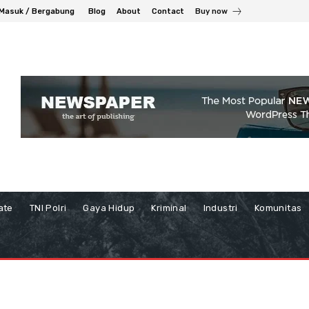
Masuk / Bergabung
Blog
About
Contact
Buy now
ate
TNI Polri
Gaya Hidup
Kriminal
Industri
Komunitas