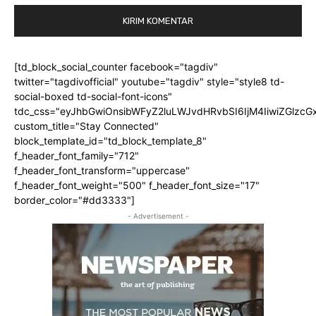
[td_block_social_counter facebook="tagdiv"
twitter="tagdivofficial" youtube="tagdiv" style="style8 td-
social-boxed td-social-font-icons"
tdc_css="eyJhbGwiOnsibWFyZ2luLWJvdHRvbSI6IjM4IiwiZGlz
custom_title="Stay Connected"
block_template_id="td_block_template_8"
f_header_font_family="712"
f_header_font_transform="uppercase"
f_header_font_weight="500" f_header_font_size="17"
border_color="#dd3333"]
- Advertisement -