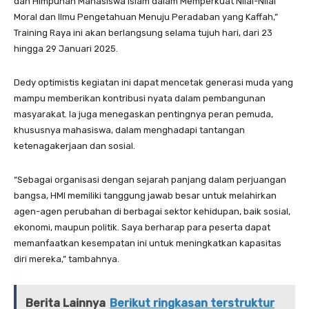
dan Himpunan Mahasiswa Islam dalam Memperkuat Nilai-Nilai
Moral dan Ilmu Pengetahuan Menuju Peradaban yang Kaffah,”
Training Raya ini akan berlangsung selama tujuh hari, dari 23
hingga 29 Januari 2025.
Dedy optimistis kegiatan ini dapat mencetak generasi muda yang
mampu memberikan kontribusi nyata dalam pembangunan
masyarakat. Ia juga menegaskan pentingnya peran pemuda,
khususnya mahasiswa, dalam menghadapi tantangan
ketenagakerjaan dan sosial.
“Sebagai organisasi dengan sejarah panjang dalam perjuangan
bangsa, HMI memiliki tanggung jawab besar untuk melahirkan
agen-agen perubahan di berbagai sektor kehidupan, baik sosial,
ekonomi, maupun politik. Saya berharap para peserta dapat
memanfaatkan kesempatan ini untuk meningkatkan kapasitas
diri mereka,” tambahnya.
Berita Lainnya
Berikut ringkasan terstruktur