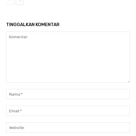
TINGGALKAN KOMENTAR
Komentar:
Na
Ema
Web