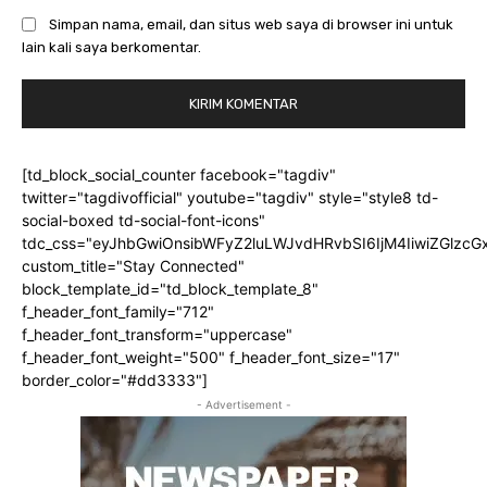
Simpan nama, email, dan situs web saya di browser ini untuk
lain kali saya berkomentar.
[td_block_social_counter facebook="tagdiv"
twitter="tagdivofficial" youtube="tagdiv" style="style8 td-
social-boxed td-social-font-icons"
tdc_css="eyJhbGwiOnsibWFyZ2luLWJvdHRvbSI6IjM4IiwiZGlz
custom_title="Stay Connected"
block_template_id="td_block_template_8"
f_header_font_family="712"
f_header_font_transform="uppercase"
f_header_font_weight="500" f_header_font_size="17"
border_color="#dd3333"]
- Advertisement -