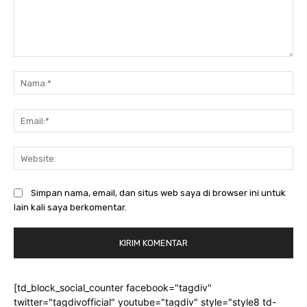
Komentar:
Na
Ema
Web
Simpan nama, email, dan situs web saya di browser ini untuk
lain kali saya berkomentar.
[td_block_social_counter facebook="tagdiv"
twitter="tagdivofficial" youtube="tagdiv" style="style8 td-