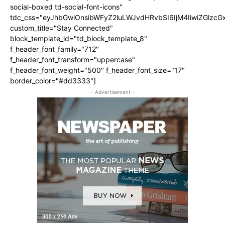
social-boxed td-social-font-icons"
tdc_css="eyJhbGwiOnsibWFyZ2luLWJvdHRvbSI6IjM4IiwiZGlz
custom_title="Stay Connected"
block_template_id="td_block_template_8"
f_header_font_family="712"
f_header_font_transform="uppercase"
f_header_font_weight="500" f_header_font_size="17"
border_color="#dd3333"]
- Advertisement -