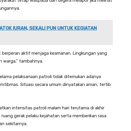
rakat tetap waspada dan segera melapor jika melihat
ungannya.
ATOK IURAN, SEKALI PUN UNTUK KEGIATAN
t berperan aktif menjaga keamanan. Lingkungan yang
an warga,” tambahnya.
elama pelaksanaan patroli tidak ditemukan adanya
mtibmas. Situasi secara umum dinyatakan aman, tertib
kan intensitas patroli malam hari terutama di akhir
n ruang gerak pelaku kejahatan serta memberikan rasa
n sekitarnya.