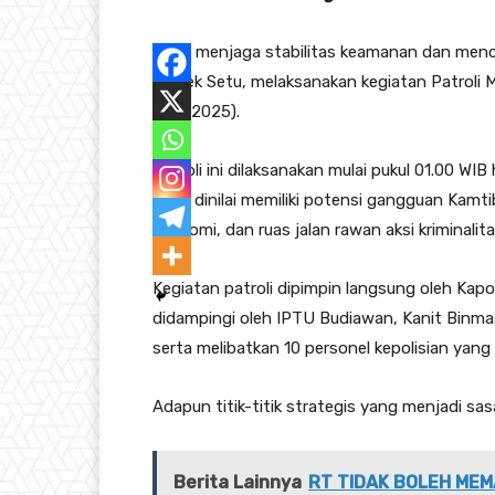
Guna menjaga stabilitas keamanan dan menci
Polsek Setu, melaksanakan kegiatan Patroli M
(6/7/2025).
Patroli ini dilaksanakan mulai pukul 01.00 W
yang dinilai memiliki potensi gangguan Kamt
ekonomi, dan ruas jalan rawan aksi kriminalita
Kegiatan patroli dipimpin langsung oleh Ka
didampingi oleh IPTU Budiawan, Kanit Binmas
serta melibatkan 10 personel kepolisian yang
Adapun titik-titik strategis yang menjadi sasa
Berita Lainnya
RT TIDAK BOLEH MEM