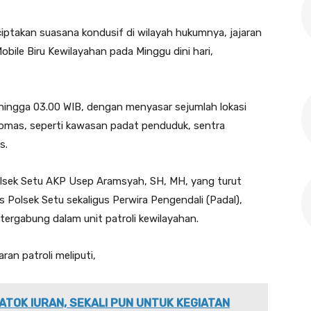
ptakan suasana kondusif di wilayah hukumnya, jajaran
obile Biru Kewilayahan pada Minggu dini hari,
IB hingga 03.00 WIB, dengan menyasar sejumlah lokasi
ibmas, seperti kawasan padat penduduk, sentra
s.
polsek Setu AKP Usep Aramsyah, SH, MH, yang turut
 Polsek Setu sekaligus Perwira Pengendali (Padal),
 tergabung dalam unit patroli kewilayahan.
ran patroli meliputi,
ATOK IURAN, SEKALI PUN UNTUK KEGIATAN