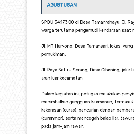
AGUSTUSAN
SPBU 34.173.08 di Desa Tamanrahayu, Jl. Ray
warga terutama pengemudi kendaraan saat ma
Jl. MT Haryono, Desa Tamansari, lokasi yan
pemukiman;
Jl. Raya Setu – Serang, Desa Cibening, jalur l
arah luar kecamatan.
Dalam kegiatan ini, petugas melakukan penyis
menimbulkan gangguan keamanan, termasuk po
kekerasan (curas), pencurian dengan pembera
(curanmor), serta mencegah balap liar, tawu
pada jam-jam rawan.