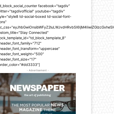
d_block_social_counter facebook="tagdiv"
itter="tagdivofficial" youtube="tagdiv"
yle="style8 td-social-boxed td-social-font-
ons"
dc_css="eyJhbGwiOnsibWFyZ2luLWJvdHRvbSI6IjM4IiwiZGlzcGxhe
ustom_title="Stay Connected"
ock_template_id="td_block_template_8"
header_font_family="712"
_header_font_transform="uppercase"
_header_font_weight="500"
header_font_size="17"
order_color="#dd3333"]
- Advertisement -