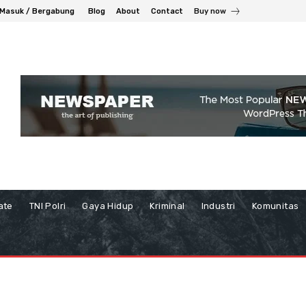
Masuk / Bergabung
Blog
About
Contact
Buy now
ate
TNI Polri
Gaya Hidup
Kriminal
Industri
Komunitas