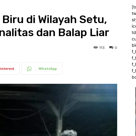
[t
tw
Biru di Wilayah Setu,
st
ic
nalitas dan Balap Liar
t
c
bl
113
0
f_
f
f
interest
WhatsApp
f_
b