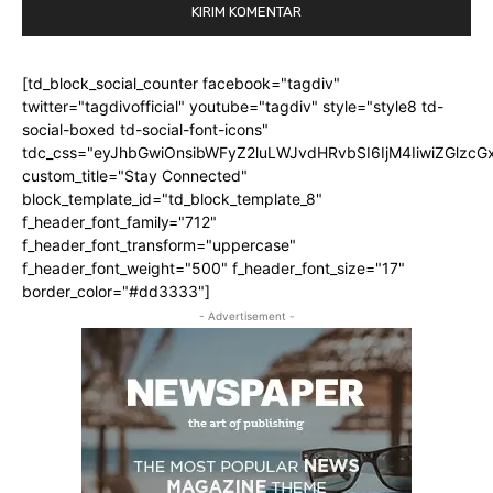
[td_block_social_counter facebook="tagdiv"
twitter="tagdivofficial" youtube="tagdiv" style="style8 td-
social-boxed td-social-font-icons"
tdc_css="eyJhbGwiOnsibWFyZ2luLWJvdHRvbSI6IjM4IiwiZGlz
custom_title="Stay Connected"
block_template_id="td_block_template_8"
f_header_font_family="712"
f_header_font_transform="uppercase"
f_header_font_weight="500" f_header_font_size="17"
border_color="#dd3333"]
- Advertisement -