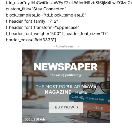
tdc_css="eyJhbGwiOnsibWFyZ2luLWJvdHRvbSI6IjM4IiwiZGlz
custom_title="Stay Connected"
block_template_id="td_block_template_8"
f_header_font_family="712"
f_header_font_transform="uppercase"
f_header_font_weight="500" f_header_font_size="17"
border_color="#dd3333"]
- Advertisement -