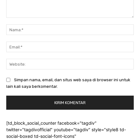
Komentar:
Na
Ema
Web
Simpan nama, email, dan situs web saya di browser ini untuk
lain kali saya berkomentar.
[td_block_social_counter facebook="tagdiv"
twitter="tagdivofficial" youtube="tagdiv" style="style8 td-
social-boxed td-social-font-icons"