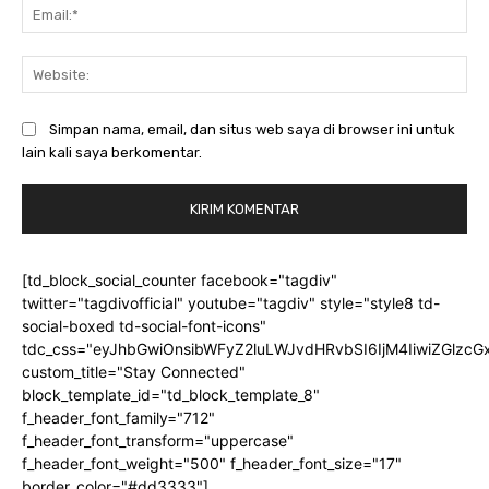
Ema
Web
Simpan nama, email, dan situs web saya di browser ini untuk
lain kali saya berkomentar.
[td_block_social_counter facebook="tagdiv"
twitter="tagdivofficial" youtube="tagdiv" style="style8 td-
social-boxed td-social-font-icons"
tdc_css="eyJhbGwiOnsibWFyZ2luLWJvdHRvbSI6IjM4IiwiZGlz
custom_title="Stay Connected"
block_template_id="td_block_template_8"
f_header_font_family="712"
f_header_font_transform="uppercase"
f_header_font_weight="500" f_header_font_size="17"
border_color="#dd3333"]