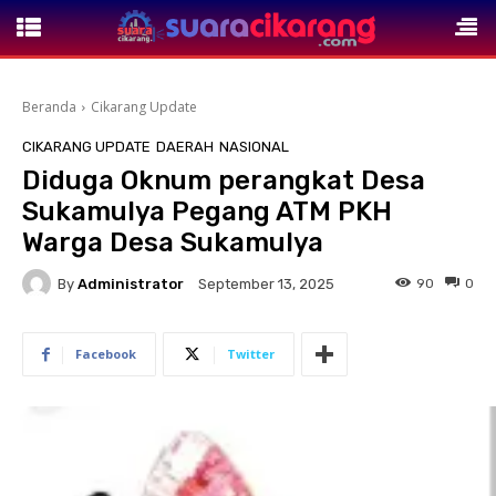
Beranda
Cikarang Update
CIKARANG UPDATE
DAERAH
NASIONAL
Diduga Oknum perangkat Desa
Sukamulya Pegang ATM PKH
Warga Desa Sukamulya
By
Administrator
90
0
September 13, 2025
Facebook
Twitter