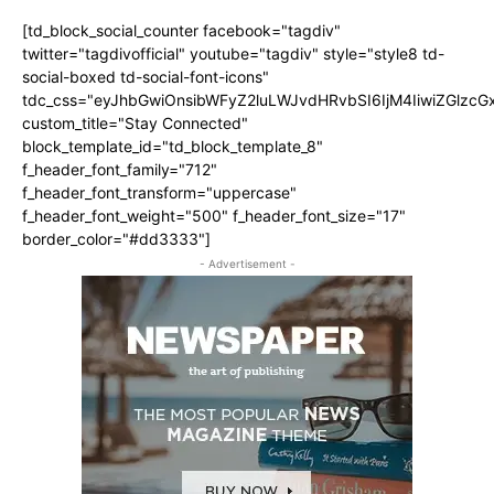
[td_block_social_counter facebook="tagdiv"
twitter="tagdivofficial" youtube="tagdiv" style="style8 td-
social-boxed td-social-font-icons"
tdc_css="eyJhbGwiOnsibWFyZ2luLWJvdHRvbSI6IjM4IiwiZGlz
custom_title="Stay Connected"
block_template_id="td_block_template_8"
f_header_font_family="712"
f_header_font_transform="uppercase"
f_header_font_weight="500" f_header_font_size="17"
border_color="#dd3333"]
- Advertisement -