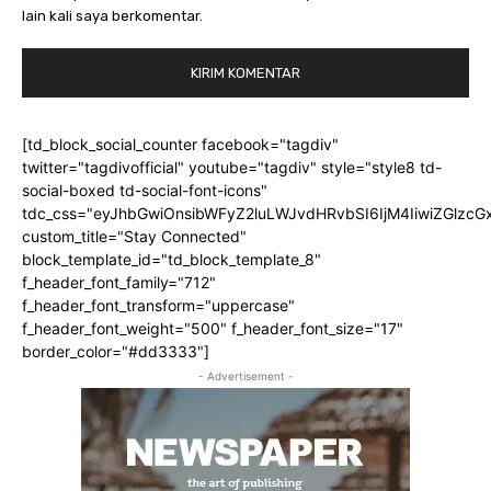
lain kali saya berkomentar.
[td_block_social_counter facebook="tagdiv"
twitter="tagdivofficial" youtube="tagdiv" style="style8 td-
social-boxed td-social-font-icons"
tdc_css="eyJhbGwiOnsibWFyZ2luLWJvdHRvbSI6IjM4IiwiZGlz
custom_title="Stay Connected"
block_template_id="td_block_template_8"
f_header_font_family="712"
f_header_font_transform="uppercase"
f_header_font_weight="500" f_header_font_size="17"
border_color="#dd3333"]
- Advertisement -