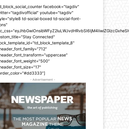
d_block_social_counter facebook="tagdiv"
itter="tagdivofficial" youtube="tagdiv"
yle="style8 td-social-boxed td-social-font-
ons"
dc_css="eyJhbGwiOnsibWFyZ2luLWJvdHRvbSI6IjM4IiwiZGlzcGxhe
ustom_title="Stay Connected"
ock_template_id="td_block_template_8"
header_font_family="712"
_header_font_transform="uppercase"
_header_font_weight="500"
header_font_size="17"
order_color="#dd3333"]
- Advertisement -