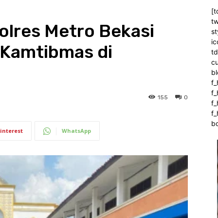
[t
tw
olres Metro Bekasi
st
ic
 Kamtibmas di
t
c
bl
f_
f
155
0
f
f_
b
interest
WhatsApp