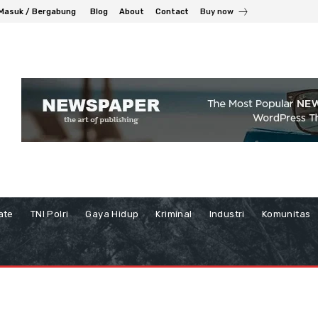
Masuk / Bergabung
Blog
About
Contact
Buy now
ate
TNI Polri
Gaya Hidup
Kriminal
Industri
Komunitas