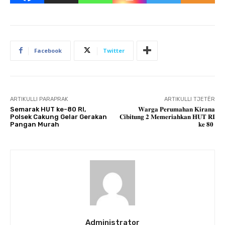
Facebook
Twitter
ARTIKULLI PARAPRAK
ARTIKULLI TJETËR
Semarak HUT ke-80 RI,
𝐖𝐚𝐫𝐠𝐚 𝐏𝐞𝐫𝐮𝐦𝐚𝐡𝐚𝐧 𝐊𝐢𝐫𝐚𝐧𝐚
Polsek Cakung Gelar Gerakan
𝐂𝐢𝐛𝐢𝐭𝐮𝐧𝐠 𝟐 𝐌𝐞𝐦𝐞𝐫𝐢𝐚𝐡𝐤𝐚𝐧 𝐇𝐔𝐓 𝐑𝐈
Pangan Murah
𝐤𝐞 𝟖𝟎
Administrator