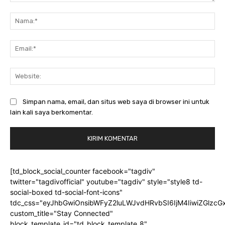
Komentar:
Na
Ema
Web
Simpan nama, email, dan situs web saya di browser ini untuk
lain kali saya berkomentar.
[td_block_social_counter facebook="tagdiv"
twitter="tagdivofficial" youtube="tagdiv" style="style8 td-
social-boxed td-social-font-icons"
tdc_css="eyJhbGwiOnsibWFyZ2luLWJvdHRvbSI6IjM4IiwiZGlz
custom_title="Stay Connected"
block_template_id="td_block_template_8"