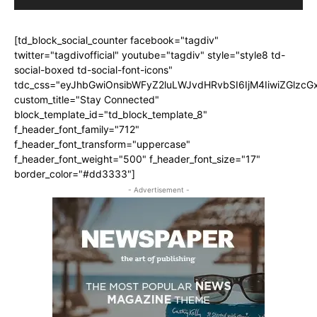
[td_block_social_counter facebook="tagdiv"
twitter="tagdivofficial" youtube="tagdiv" style="style8 td-
social-boxed td-social-font-icons"
tdc_css="eyJhbGwiOnsibWFyZ2luLWJvdHRvbSI6IjM4IiwiZGlz
custom_title="Stay Connected"
block_template_id="td_block_template_8"
f_header_font_family="712"
f_header_font_transform="uppercase"
f_header_font_weight="500" f_header_font_size="17"
border_color="#dd3333"]
- Advertisement -