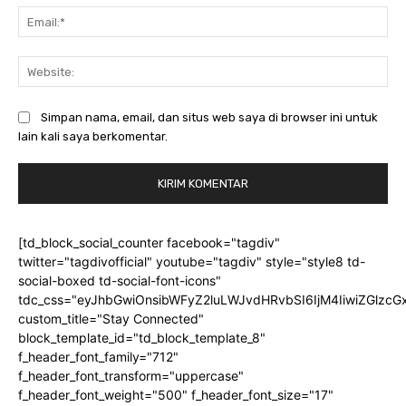
Ema
Web
Simpan nama, email, dan situs web saya di browser ini untuk
lain kali saya berkomentar.
[td_block_social_counter facebook="tagdiv"
twitter="tagdivofficial" youtube="tagdiv" style="style8 td-
social-boxed td-social-font-icons"
tdc_css="eyJhbGwiOnsibWFyZ2luLWJvdHRvbSI6IjM4IiwiZGlz
custom_title="Stay Connected"
block_template_id="td_block_template_8"
f_header_font_family="712"
f_header_font_transform="uppercase"
f_header_font_weight="500" f_header_font_size="17"