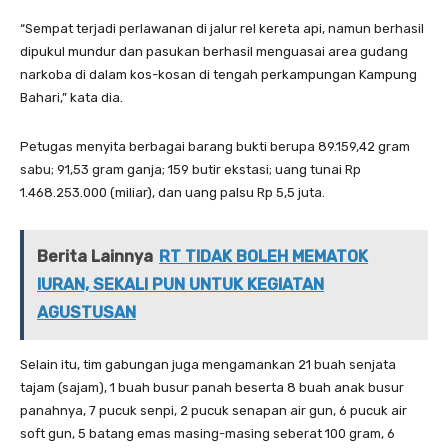
“Sempat terjadi perlawanan di jalur rel kereta api, namun berhasil
dipukul mundur dan pasukan berhasil menguasai area gudang
narkoba di dalam kos-kosan di tengah perkampungan Kampung
Bahari,” kata dia.
Petugas menyita berbagai barang bukti berupa 89.159,42 gram
sabu; 91,53 gram ganja; 159 butir ekstasi; uang tunai Rp
1.468.253.000 (miliar), dan uang palsu Rp 5,5 juta.
Berita Lainnya
RT TIDAK BOLEH MEMATOK
IURAN, SEKALI PUN UNTUK KEGIATAN
AGUSTUSAN
Selain itu, tim gabungan juga mengamankan 21 buah senjata
tajam (sajam), 1 buah busur panah beserta 8 buah anak busur
panahnya, 7 pucuk senpi, 2 pucuk senapan air gun, 6 pucuk air
soft gun, 5 batang emas masing-masing seberat 100 gram, 6