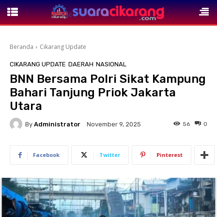
Beranda
Cikarang Update
CIKARANG UPDATE
DAERAH
NASIONAL
BNN Bersama Polri Sikat Kampung
Bahari Tanjung Priok Jakarta
Utara
By
Administrator
56
0
November 9, 2025
Facebook
Twitter
Pinterest