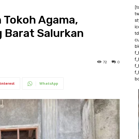
[t
tw
n Tokoh Agama,
st
ic
 Barat Salurkan
t
c
bl
f_
f
72
0
f
f_
b
interest
WhatsApp