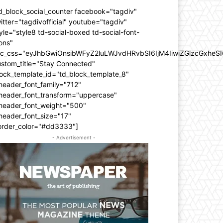
d_block_social_counter facebook="tagdiv"
itter="tagdivofficial" youtube="tagdiv"
yle="style8 td-social-boxed td-social-font-
ons"
dc_css="eyJhbGwiOnsibWFyZ2luLWJvdHRvbSI6IjM4IiwiZGlzcGxhe
ustom_title="Stay Connected"
ock_template_id="td_block_template_8"
header_font_family="712"
_header_font_transform="uppercase"
_header_font_weight="500"
header_font_size="17"
order_color="#dd3333"]
- Advertisement -