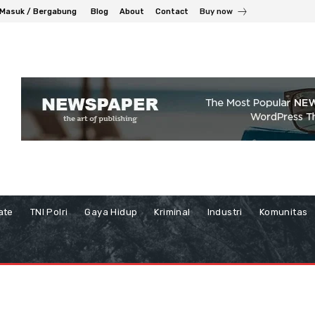
Masuk / Bergabung
Blog
About
Contact
Buy now
ate
TNI Polri
Gaya Hidup
Kriminal
Industri
Komunitas