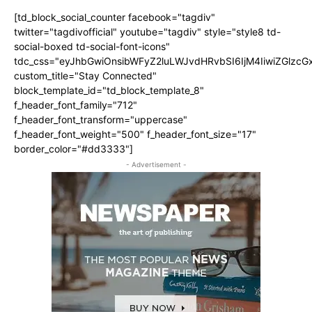
[td_block_social_counter facebook="tagdiv"
twitter="tagdivofficial" youtube="tagdiv" style="style8 td-
social-boxed td-social-font-icons"
tdc_css="eyJhbGwiOnsibWFyZ2luLWJvdHRvbSI6IjM4IiwiZGlz
custom_title="Stay Connected"
block_template_id="td_block_template_8"
f_header_font_family="712"
f_header_font_transform="uppercase"
f_header_font_weight="500" f_header_font_size="17"
border_color="#dd3333"]
- Advertisement -