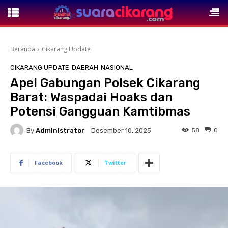
Beranda
Cikarang Update
CIKARANG UPDATE
DAERAH
NASIONAL
Apel Gabungan Polsek Cikarang
Barat: Waspadai Hoaks dan
Potensi Gangguan Kamtibmas
By
Administrator
58
0
Desember 10, 2025
Facebook
Twitter