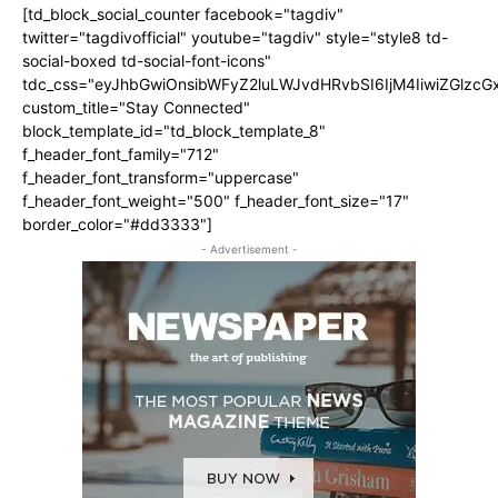
[td_block_social_counter facebook="tagdiv"
twitter="tagdivofficial" youtube="tagdiv" style="style8 td-
social-boxed td-social-font-icons"
tdc_css="eyJhbGwiOnsibWFyZ2luLWJvdHRvbSI6IjM4IiwiZGlz
custom_title="Stay Connected"
block_template_id="td_block_template_8"
f_header_font_family="712"
f_header_font_transform="uppercase"
f_header_font_weight="500" f_header_font_size="17"
border_color="#dd3333"]
- Advertisement -