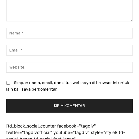
Komentar:
Na
Ema
Web
Simpan nama, email, dan situs web saya di browser ini untuk
lain kali saya berkomentar.
[td_block_social_counter facebook="tagdiv"
twitter="tagdivofficial" youtube="tagdiv" style="style8 td-
social-boxed td-social-font-icons"