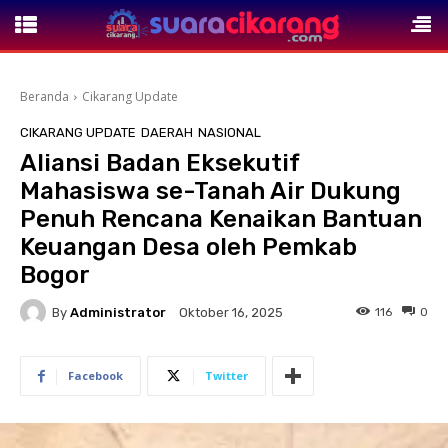
Beranda
Cikarang Update
CIKARANG UPDATE
DAERAH
NASIONAL
Aliansi Badan Eksekutif
Mahasiswa se-Tanah Air Dukung
Penuh Rencana Kenaikan Bantuan
Keuangan Desa oleh Pemkab
Bogor
By
Administrator
116
0
Oktober 16, 2025
Facebook
Twitter