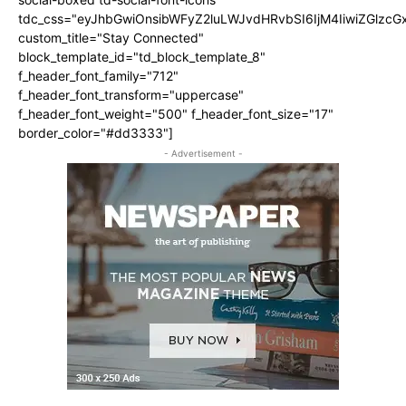
tdc_css="eyJhbGwiOnsibWFyZ2luLWJvdHRvbSI6IjM4IiwiZGlz
custom_title="Stay Connected"
block_template_id="td_block_template_8"
f_header_font_family="712"
f_header_font_transform="uppercase"
f_header_font_weight="500" f_header_font_size="17"
border_color="#dd3333"]
- Advertisement -