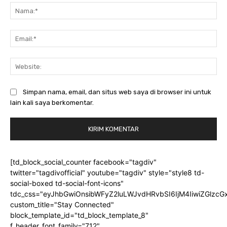
Na
Ema
Web
Simpan nama, email, dan situs web saya di browser ini untuk
lain kali saya berkomentar.
[td_block_social_counter facebook="tagdiv"
twitter="tagdivofficial" youtube="tagdiv" style="style8 td-
social-boxed td-social-font-icons"
tdc_css="eyJhbGwiOnsibWFyZ2luLWJvdHRvbSI6IjM4IiwiZGlz
custom_title="Stay Connected"
block_template_id="td_block_template_8"
f_header_font_family="712"