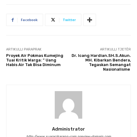
Facebook
Twitter
ARTIKULLI PARAPRAK
ARTIKULLI TJETËR
Proyek Air Pokmas Kumejing
Dr. Icang Hardian.SH.S.Akun.
Tuai Kritik Warga: ” Uang
MH. Kibarkan Bendera,
Habis Air Tak Bisa Diminum
Tegaskan Semangat
Nasionalisme
Administrator
http://www.suaracikarang-com.preview-domain.com