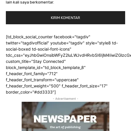
lain kali saya berkomentar.
[td_block_social_counter facebook="tagdiv"
twitter="tagdivofficial" youtube="tagdiv" style="style8 td-
social-boxed td-social-font-icons"
tdc_css="eyJhbGwiOnsibWFyZ2luLWJvdHRvbSI6IjM4IiwiZGlz
custom_title="Stay Connected"
block_template_id="td_block_template_8"
f_header_font_family="712"
f_header_font_transform="uppercase"
f_header_font_weight="500" f_header_font_size="17"
border_color="#dd3333"]
- Advertisement -