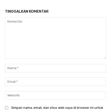
TINGGALKAN KOMENTAR
Komentar:
Na
Ema
Web
Simpan nama, email, dan situs web saya di browser ini untuk