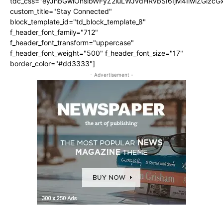
tdc_css="eyJhbGwiOnsibWFyZ2luLWJvdHRvbSI6IjM4IiwiZGlz
custom_title="Stay Connected"
block_template_id="td_block_template_8"
f_header_font_family="712"
f_header_font_transform="uppercase"
f_header_font_weight="500" f_header_font_size="17"
border_color="#dd3333"]
- Advertisement -