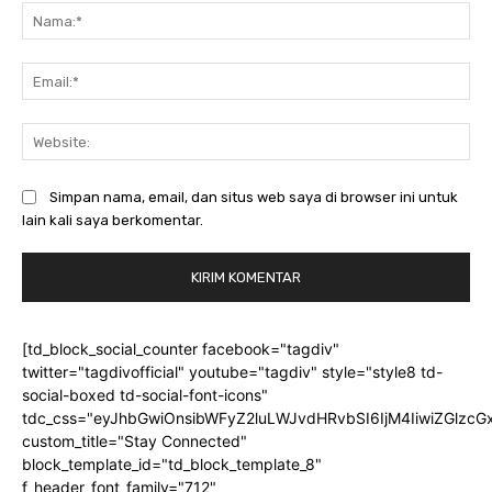
Na
Ema
Web
Simpan nama, email, dan situs web saya di browser ini untuk
lain kali saya berkomentar.
[td_block_social_counter facebook="tagdiv"
twitter="tagdivofficial" youtube="tagdiv" style="style8 td-
social-boxed td-social-font-icons"
tdc_css="eyJhbGwiOnsibWFyZ2luLWJvdHRvbSI6IjM4IiwiZGlz
custom_title="Stay Connected"
block_template_id="td_block_template_8"
f_header_font_family="712"