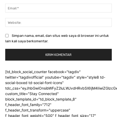
Ema
Web
Simpan nama, email, dan situs web saya di browser ini untuk
lain kali saya berkomentar.
[td_block_social_counter facebook="tagdiv"
twitter="tagdivofficial" youtube="tagdiv" style="style8 td-
social-boxed td-social-font-icons"
tdc_css="eyJhbGwiOnsibWFyZ2luLWJvdHRvbSI6IjM4IiwiZGlz
custom_title="Stay Connected"
block_template_id="td_block_template_8"
f_header_font_family="712"
f_header_font_transform="uppercase"
f_header_font_weight="500" f_header_font_size="17"