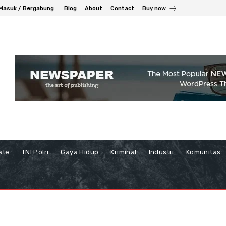
Masuk / Bergabung
Blog
About
Contact
Buy now
ate
TNI Polri
Gaya Hidup
Kriminal
Industri
Komunitas