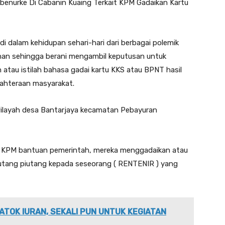
ubenurke Di Cabanin Kuaing Terkait KPM Gadaikan Kartu
di dalam kehidupan sehari-hari dari berbagai polemik
uhan sehingga berani mengambil keputusan untuk
tau istilah bahasa gadai kartu KKS atau BPNT hasil
ahteraan masyarakat.
 wilayah desa Bantarjaya kecamatan Pebayuran
i KPM bantuan pemerintah, mereka menggadaikan atau
utang piutang kepada seseorang ( RENTENIR ) yang
ATOK IURAN, SEKALI PUN UNTUK KEGIATAN