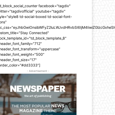
d_block_social_counter facebook="tagdiv"
itter="tagdivofficial" youtube="tagdiv"
yle="style8 td-social-boxed td-social-font-
ons"
dc_css="eyJhbGwiOnsibWFyZ2luLWJvdHRvbSI6IjM4IiwiZGlzcGxhe
ustom_title="Stay Connected"
ock_template_id="td_block_template_8"
header_font_family="712"
_header_font_transform="uppercase"
_header_font_weight="500"
header_font_size="17"
order_color="#dd3333"]
- Advertisement -