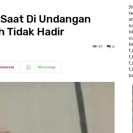
[t
tw
 Saat Di Undangan
st
ic
 Tidak Hadir
t
c
bl
97
0
f_
f
f
interest
WhatsApp
f_
b